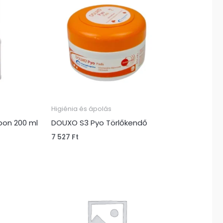
Higiénia és ápolás
pon 200 ml
DOUXO S3 Pyo Törlőkendő
7 527
Ft