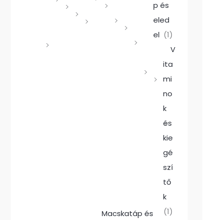
p és
eled
el
(1)
V
ita
mi
no
k
és
kie
gé
szí
tő
k
(1)
Macskatáp és