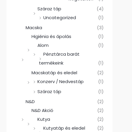
Száraz táp
(4)
Uncategorized
(1)
Macska
(3)
Higiénia és ápolás
(1)
Alom
(1)
Pénztárca barát
termékeink
(1)
Macskatáp és eledel
(2)
Konzerv / Nedvestáp
(1)
Száraz táp
(1)
N&D
(2)
N&D Akció
(2)
Kutya
(2)
Kutyatáp és eledel
(2)