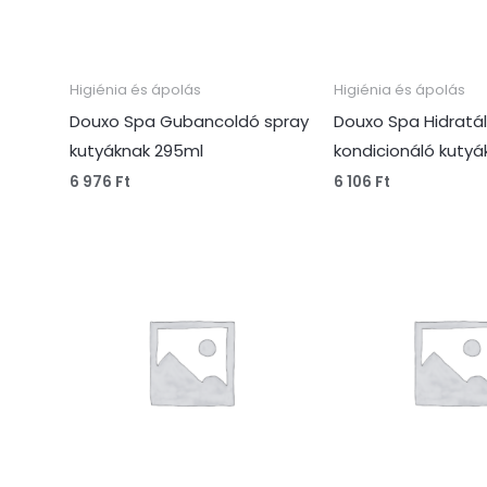
Higiénia és ápolás
Higiénia és ápolás
Douxo Spa Gubancoldó spray
Douxo Spa Hidratá
kutyáknak 295ml
kondicionáló kuty
6 976
Ft
6 106
Ft