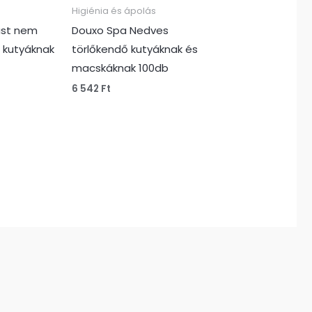
Higiénia és ápolás
ást nem
Douxo Spa Nedves
b kutyáknak
törlőkendő kutyáknak és
macskáknak 100db
6 542
Ft