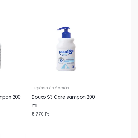
Higiénia és ápolás
mpon 200
Douxo S3 Care sampon 200
ml
6 770
Ft