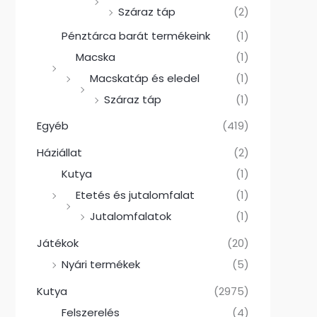
Száraz táp
(2)
Pénztárca barát termékeink
(1)
Macska
(1)
Macskatáp és eledel
(1)
Száraz táp
(1)
Egyéb
(419)
Háziállat
(2)
Kutya
(1)
Etetés és jutalomfalat
(1)
Jutalomfalatok
(1)
Játékok
(20)
Nyári termékek
(5)
Kutya
(2975)
Felszerelés
(4)