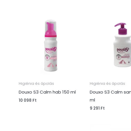
Higiénia és ápolás
Higiénia és ápolás
Douxo S3 Calm hab 150 ml
Douxo S3 Calm sa
ml
10 098
Ft
9 291
Ft