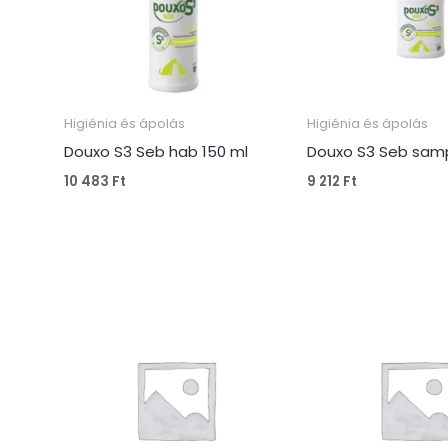
Higiénia és ápolás
Higiénia és ápolás
Douxo S3 Seb hab 150 ml
Douxo S3 Seb sam
10 483
Ft
9 212
Ft