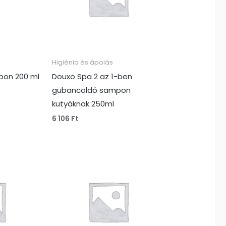
Higiénia és ápolás
pon 200 ml
Douxo Spa 2 az 1-ben
gubancoldó sampon
kutyáknak 250ml
6 106
Ft