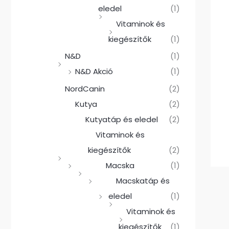
eledel
(1)
Vitaminok és
kiegészítők
(1)
N&D
(1)
N&D Akció
(1)
NordCanin
(2)
Kutya
(2)
Kutyatáp és eledel
(2)
Vitaminok és
kiegészítők
(2)
Macska
(1)
Macskatáp és
eledel
(1)
Vitaminok és
kiegészítők
(1)