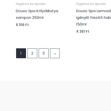
Higiénia és ápolás
Higiénia és ápolás
Douxo Spa Kölyökkutya
Douxo Spa Lemos
sampon 250ml
igénylő frissítő ha
150ml
6 106
Ft
4 361
Ft
1
2
3
→