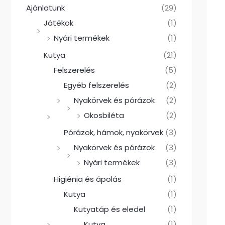
Ajánlatunk
(29)
Játékok
(1)
Nyári termékek
(1)
Kutya
(21)
Felszerelés
(5)
Egyéb felszerelés
(2)
Nyakörvek és pórázok
(2)
Okosbiléta
(2)
Pórázok, hámok, nyakörvek
(3)
Nyakörvek és pórázok
(3)
Nyári termékek
(3)
Higiénia és ápolás
(1)
Kutya
(1)
Kutyatáp és eledel
(1)
Kutya
(1)