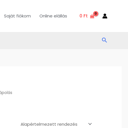
Saját fiókom
Online elállás
0
Ft
Search
ápolás