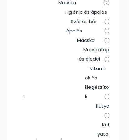
Macska
(2)
Higiénia és ápolás
Szőr és bőr
(1)
ápolás
(1)
Macska
(1)
Macskatáp
és eledel
(1)
Vitamin
ok és
kiegészítő
k
(1)
Kutya
(1)
Kut
yatá