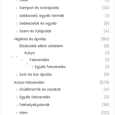
Ollók
(1)
Sampon és szőrápolás
(32)
Sebkezelő, egyéb termék
(1)
Sebkezelők és egyéb
(8)
Szem és fülápolás
(4)
Higiénia és ápolás
(150)
Élősködők elleni védelem
(8)
Kutya
(1)
Felszerelés
(1)
Egyéb felszerelés
(1)
Szőr és bőr ápolás
(9)
Kutya felszerelés
(579)
Ürüléktartók és zacskók
(4)
Egyéb felszerelés
(3)
Fekhelyek,párnák
(36)
Hám
(122)