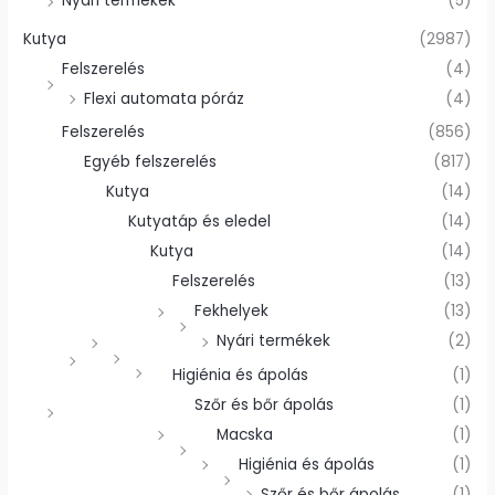
Nyári termékek
(5)
Kutya
(2987)
Felszerelés
(4)
Flexi automata póráz
(4)
Felszerelés
(856)
Egyéb felszerelés
(817)
Kutya
(14)
Kutyatáp és eledel
(14)
Kutya
(14)
Felszerelés
(13)
Fekhelyek
(13)
Nyári termékek
(2)
Higiénia és ápolás
(1)
Szőr és bőr ápolás
(1)
Macska
(1)
Higiénia és ápolás
(1)
Szőr és bőr ápolás
(1)