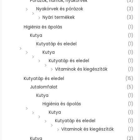
Pórázok, hámok, nyakörvek
(3)
Nyakörvek és pórázok
(3)
Nyári termékek
(3)
Higiénia és ápolás
(1)
Kutya
(1)
Kutyatáp és eledel
(1)
Kutya
(1)
Kutyatáp és eledel
(1)
Vitaminok és kiegészítők
(1)
Kutyatáp és eledel
(15)
Jutalomfalat
(5)
Kutya
(1)
Higiénia és ápolás
(1)
Kutya
(1)
Kutyatáp és eledel
(1)
Vitaminok és kiegészítők
(1)
Kutya
(2)