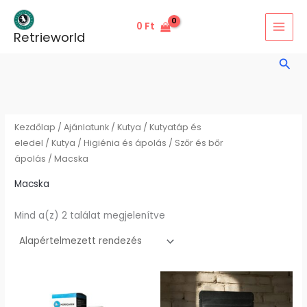
Skip
to
0
Ft
Retrieworld
content
Sear
Kezdőlap
/
Ajánlatunk
/
Kutya
/
Kutyatáp és
eledel
/
Kutya
/
Higiénia és ápolás
/
Szőr és bőr
ápolás
/ Macska
Macska
Mind a(z) 2 találat megjelenítve