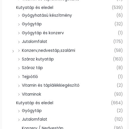
Kutyatáp és eledel
(539)
Gyógyhatású készítmény
(6)
Gyógytáp
(32)
Gyógytáp és konzerv
(1)
Jutalomfalat
(175)
Konzerv,nedvestáp,szalámi
(58)
Száraz kutyatáp
(163)
Száraz táp
(8)
Tejpótló
(1)
Vitamin és táplálékkiegészítő
(2)
Vitaminok
(93)
Kutyatáp és eledel
(664)
Gyógytáp
(2)
Jutalomfalat
(112)
Konzerv / Nedvestáp
(96)