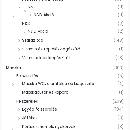
N&D
(11)
N&D Akció
(11)
N&D
(2)
N&D Akció
(2)
Száraz táp
(143)
Vitamin és táplálékkiegészítő
(1)
Vitaminok és kiegészítők
(23)
Macska
(893)
Felszerelés
(5)
Macska WC, alomtálca és kiegészítő
(4)
Macskabútor és kaparó
(1)
Felszerelés
(209)
Egyéb felszerelés
(194)
Játékok
(8)
Pórázok, hámok, nyakörvek
(3)