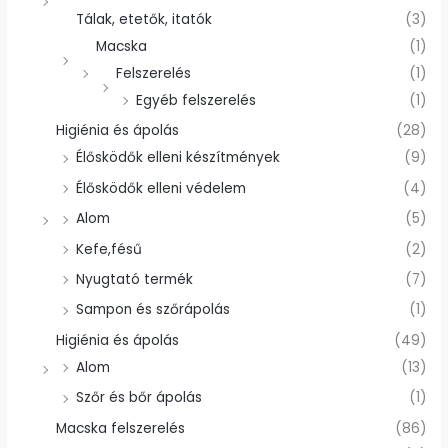
Tálak, etetők, itatók
(3)
Macska
(1)
Felszerelés
(1)
Egyéb felszerelés
(1)
Higiénia és ápolás
(28)
Élősködők elleni készítmények
(9)
Élősködők elleni védelem
(4)
Alom
(5)
Kefe,fésű
(2)
Nyugtató termék
(7)
Sampon és szőrápolás
(1)
Higiénia és ápolás
(49)
Alom
(13)
Szőr és bőr ápolás
(1)
Macska felszerelés
(86)