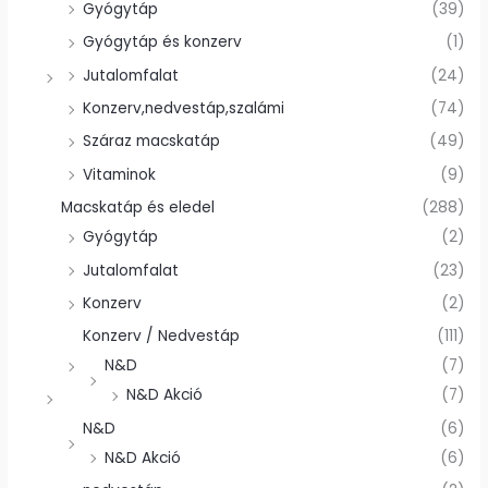
Gyógytáp
(39)
Gyógytáp és konzerv
(1)
Jutalomfalat
(24)
Konzerv,nedvestáp,szalámi
(74)
Száraz macskatáp
(49)
Vitaminok
(9)
Macskatáp és eledel
(288)
Gyógytáp
(2)
Jutalomfalat
(23)
Konzerv
(2)
Konzerv / Nedvestáp
(111)
N&D
(7)
N&D Akció
(7)
N&D
(6)
N&D Akció
(6)