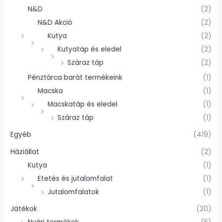
N&D
(2)
N&D Akció
(2)
Kutya
(2)
Kutyatáp és eledel
(2)
Száraz táp
(2)
Pénztárca barát termékeink
(1)
Macska
(1)
Macskatáp és eledel
(1)
Száraz táp
(1)
Egyéb
(419)
Háziállat
(2)
Kutya
(1)
Etetés és jutalomfalat
(1)
Jutalomfalatok
(1)
Játékok
(20)