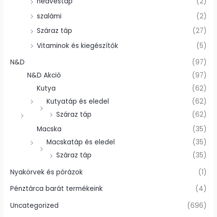
nedvestáp
(2)
szalámi
(2)
Száraz táp
(27)
Vitaminok és kiegészítők
(5)
N&D
(97)
N&D Akció
(97)
Kutya
(62)
Kutyatáp és eledel
(62)
Száraz táp
(62)
Macska
(35)
Macskatáp és eledel
(35)
Száraz táp
(35)
Nyakörvek és pórázok
(1)
Pénztárca barát termékeink
(4)
Uncategorized
(696)