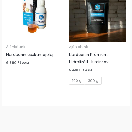
Ajánlatunk
Ajánlatunk
Nordcanin csukamájolaj
Nordcanin Prémium
Hidrolizált Huminsav
6 890
Ft
AAM
5 490
Ft
AAM
100 g
300 g