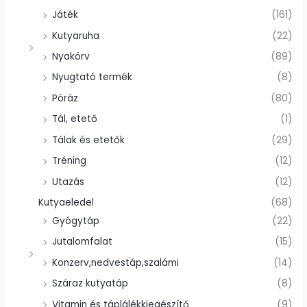
Játék
(161)
Kutyaruha
(22)
Nyakörv
(89)
Nyugtató termék
(8)
Póráz
(80)
Tál, etető
(1)
Tálak és etetők
(29)
Tréning
(12)
Utazás
(12)
Kutyaeledel
(68)
Gyógytáp
(22)
Jutalomfalat
(15)
Konzerv,nedvestáp,szalámi
(14)
Száraz kutyatáp
(8)
Vitamin és táplálékkiegészítő
(9)