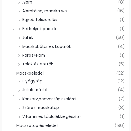
Alom
(8)
Alomtálca, macska wc
(16)
Egyéb felszerelés
(1)
Fekhelyek,párnák
(1)
Játék
(50)
Macskabútor és kaparók
(4)
Póráz+Hám
(1)
Tálak és etetők
(5)
Macskaeledel
(32)
Gyógytáp
(12)
Jutalomfalat
(4)
Konzerv,nedvestáp,szalámi
(7)
Száraz macskatáp
(8)
Vitamin és táplálékkiegészítő
(1)
Macskatáp és eledel
(196)