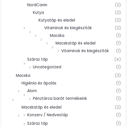
NordCanin
(2)
Kutya
(2)
Kutyatáp és eledel
(2)
Vitaminok és kiegészítők
(2)
Macska
(1)
Macskatáp és eledel
(1)
Vitaminok és kiegészítők
(1)
Száraz táp
(4)
Uncategorized
(1)
Macska
(3)
Higiénia és ápolás
(1)
Alom
(1)
Pénztárca barát termékeink
(1)
Macskatáp és eledel
(2)
Konzerv / Nedvestáp
(1)
Száraz táp
(1)