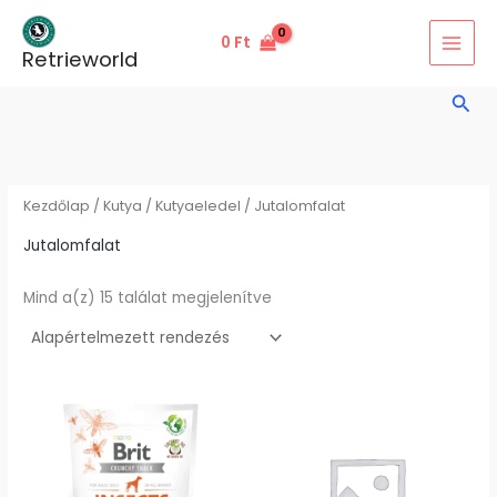
Skip
to
0
Ft
Retrieworld
content
Sear
Kezdőlap
/
Kutya
/
Kutyaeledel
/ Jutalomfalat
Jutalomfalat
Mind a(z) 15 találat megjelenítve