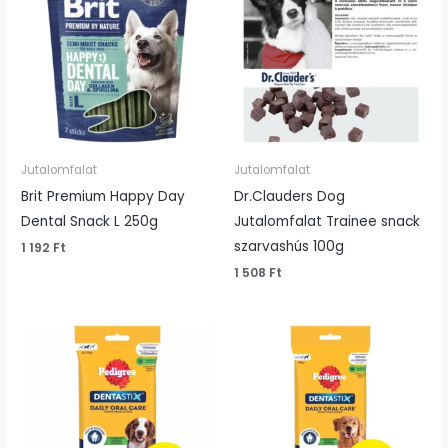
Jutalomfalat
Jutalomfalat
Brit Premium Happy Day
Dr.Clauders Dog
Dental Snack L 250g
Jutalomfalat Trainee snack
szarvashús 100g
1 192
Ft
1 508
Ft