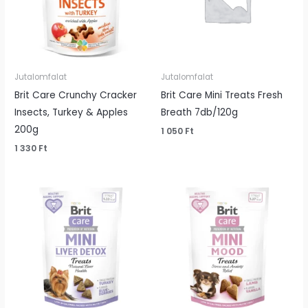
Jutalomfalat
Jutalomfalat
Brit Care Crunchy Cracker
Brit Care Mini Treats Fresh
Insects, Turkey & Apples
Breath 7db/120g
200g
1 050
Ft
1 330
Ft