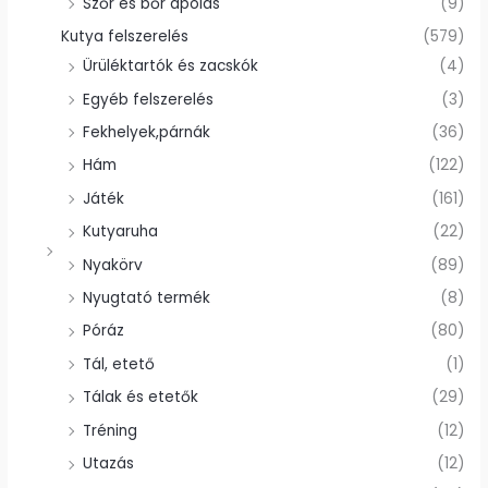
Szőr és bőr ápolás
(9)
Kutya felszerelés
(579)
Ürüléktartók és zacskók
(4)
Egyéb felszerelés
(3)
Fekhelyek,párnák
(36)
Hám
(122)
Játék
(161)
Kutyaruha
(22)
Nyakörv
(89)
Nyugtató termék
(8)
Póráz
(80)
Tál, etető
(1)
Tálak és etetők
(29)
Tréning
(12)
Utazás
(12)