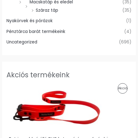
Macskatáp és eledel
(35)
Száraz táp
(35)
Nyakörvek és pórázok
(1)
Pénztárca barát termékeink
(4)
Uncategorized
(696)
Akciós termékeink
O
C
A
Akció
r
u
i
r
K
g
r
i
e
C
n
n
a
t
I
l
p
p
r
Ó
r
i
i
c
S