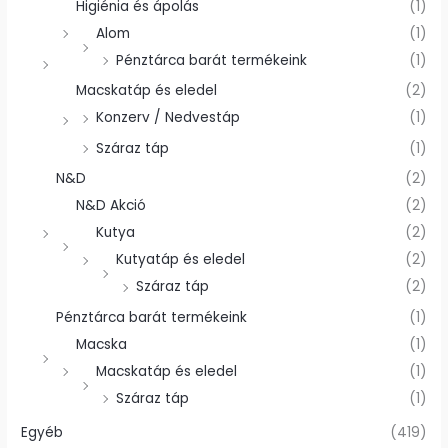
Higiénia és ápolás
(1)
Alom
(1)
Pénztárca barát termékeink
(1)
Macskatáp és eledel
(2)
Konzerv / Nedvestáp
(1)
Száraz táp
(1)
N&D
(2)
N&D Akció
(2)
Kutya
(2)
Kutyatáp és eledel
(2)
Száraz táp
(2)
Pénztárca barát termékeink
(1)
Macska
(1)
Macskatáp és eledel
(1)
Száraz táp
(1)
Egyéb
(419)