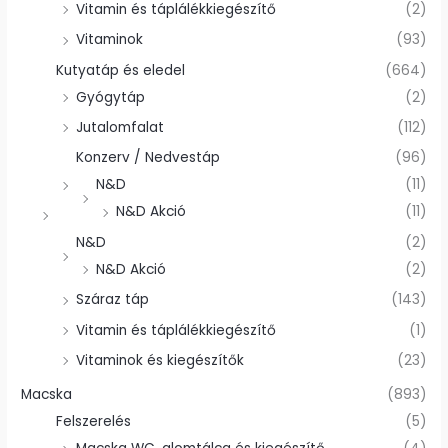
Vitamin és táplálékkiegészítő
(2)
Vitaminok
(93)
Kutyatáp és eledel
(664)
Gyógytáp
(2)
Jutalomfalat
(112)
Konzerv / Nedvestáp
(96)
N&D
(11)
N&D Akció
(11)
N&D
(2)
N&D Akció
(2)
Száraz táp
(143)
Vitamin és táplálékkiegészítő
(1)
Vitaminok és kiegészítők
(23)
Macska
(893)
Felszerelés
(5)