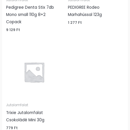
Pedigree Denta Stix 7db
PEDIGREE Rodeo
Mono small 110g 8+2
Marhahússal 123g
Copack
1 277
Ft
9 129
Ft
Jutalomfalat
Trixie Jutalomfalat
Csokoládé Mini 30g
779
Ft