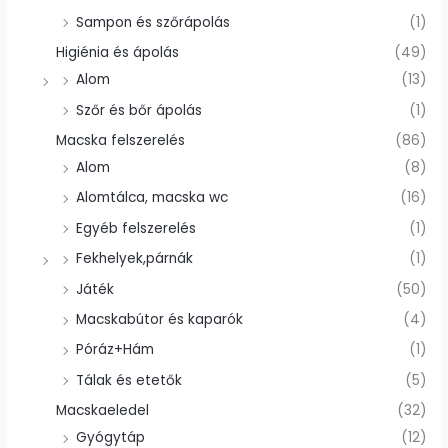
Sampon és szőrápolás
(1)
Higiénia és ápolás
(49)
Alom
(13)
Szőr és bőr ápolás
(1)
Macska felszerelés
(86)
Alom
(8)
Alomtálca, macska wc
(16)
Egyéb felszerelés
(1)
Fekhelyek,párnák
(1)
Játék
(50)
Macskabútor és kaparók
(4)
Póráz+Hám
(1)
Tálak és etetők
(5)
Macskaeledel
(32)
Gyógytáp
(12)