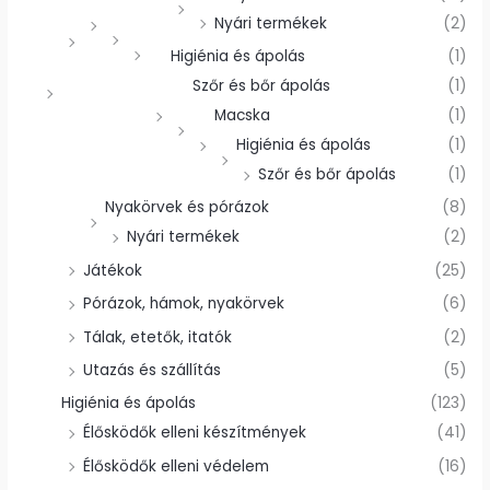
Nyári termékek
(2)
Higiénia és ápolás
(1)
Szőr és bőr ápolás
(1)
Macska
(1)
Higiénia és ápolás
(1)
Szőr és bőr ápolás
(1)
Nyakörvek és pórázok
(8)
Nyári termékek
(2)
Játékok
(25)
Pórázok, hámok, nyakörvek
(6)
Tálak, etetők, itatók
(2)
Utazás és szállítás
(5)
Higiénia és ápolás
(123)
Élősködők elleni készítmények
(41)
Élősködők elleni védelem
(16)