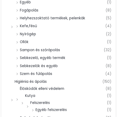
Egyéb
(1)
Fogápolás
(8)
Helyhezszoktató termékek, pelenkák
(5)
Kefe,fésű
(4)
Nyírógép
(2)
Ollók
(1)
Sampon és szőrápolás
(32)
Sebkezelő, egyéb termék
(1)
Sebkezelők és egyéb
(8)
Szem és fülápolás
(4)
Higiénia és ápolás
(150)
Élősködők elleni védelem
(8)
Kutya
(1)
Felszerelés
(1)
Egyéb felszerelés
(1)