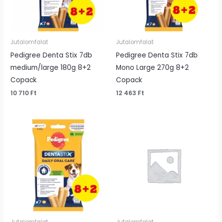
Jutalomfalat
Jutalomfalat
Pedigree Denta Stix 7db
Pedigree Denta Stix 7db
medium/large 180g 8+2
Mono Large 270g 8+2
Copack
Copack
10 710
Ft
12 463
Ft
Jutalomfalat
Jutalomfalat