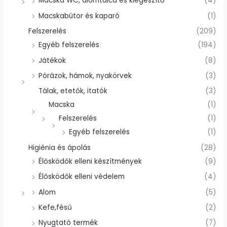
Macska WC, alomtálca és kiegészítő
(4)
Macskabútor és kaparó
(1)
Felszerelés
(209)
Egyéb felszerelés
(194)
Játékok
(8)
Pórázok, hámok, nyakörvek
(3)
Tálak, etetők, itatók
(3)
Macska
(1)
Felszerelés
(1)
Egyéb felszerelés
(1)
Higiénia és ápolás
(28)
Élősködők elleni készítmények
(9)
Élősködők elleni védelem
(4)
Alom
(5)
Kefe,fésű
(2)
Nyugtató termék
(7)