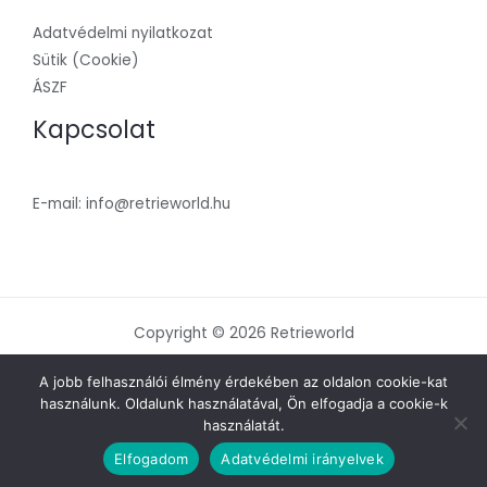
Adatvédelmi nyilatkozat
Sütik (Cookie)
ÁSZF
Kapcsolat
E-mail: info@retrieworld.hu
Copyright © 2026 Retrieworld
Powered by Retrieworld
A jobb felhasználói élmény érdekében az oldalon cookie-kat
használunk. Oldalunk használatával, Ön elfogadja a cookie-k
használatát.
Elfogadom
Adatvédelmi irányelvek
Árukereső.hu