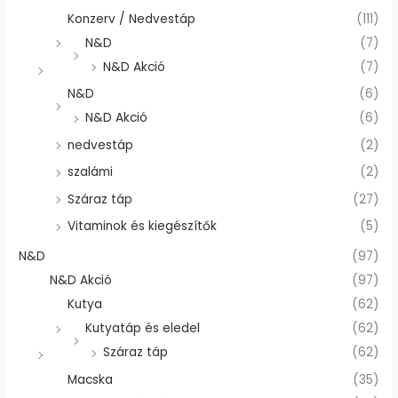
Konzerv / Nedvestáp
(111)
N&D
(7)
N&D Akció
(7)
N&D
(6)
N&D Akció
(6)
nedvestáp
(2)
szalámi
(2)
Száraz táp
(27)
Vitaminok és kiegészítők
(5)
N&D
(97)
N&D Akció
(97)
Kutya
(62)
Kutyatáp és eledel
(62)
Száraz táp
(62)
Macska
(35)