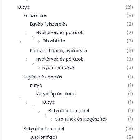
Kutya
(21)
Felszerelés
(5)
Egyéb felszerelés
(2)
Nyakörvek és pórázok
(2)
Okosbiléta
(2)
Pórázok, hámok, nyakörvek
(3)
Nyakörvek és pórázok
(3)
Nyári termékek
(3)
Higiénia és ápolás
(1)
Kutya
(1)
Kutyatáp és eledel
(1)
Kutya
(1)
Kutyatáp és eledel
(1)
Vitaminok és kiegészítők
(1)
Kutyatáp és eledel
(15)
Jutalomfalat
(5)