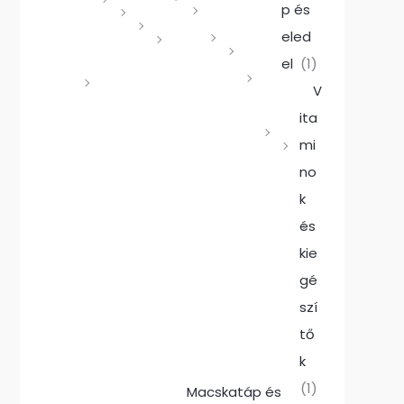
p és
eled
el
(1)
V
ita
mi
no
k
és
kie
gé
szí
tő
k
(1)
Macskatáp és