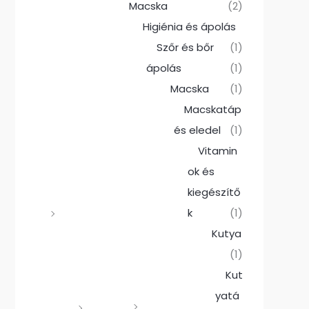
Macska
(2)
Higiénia és ápolás
Szőr és bőr
(1)
ápolás
(1)
Macska
(1)
Macskatáp
és eledel
(1)
Vitamin
ok és
kiegészítő
k
(1)
Kutya
(1)
Kut
yatá