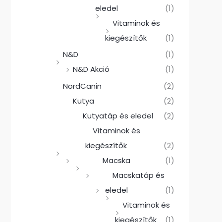
eledel
(1)
Vitaminok és
kiegészítők
(1)
N&D
(1)
N&D Akció
(1)
NordCanin
(2)
Kutya
(2)
Kutyatáp és eledel
(2)
Vitaminok és
kiegészítők
(2)
Macska
(1)
Macskatáp és
eledel
(1)
Vitaminok és
kiegészítők
(1)