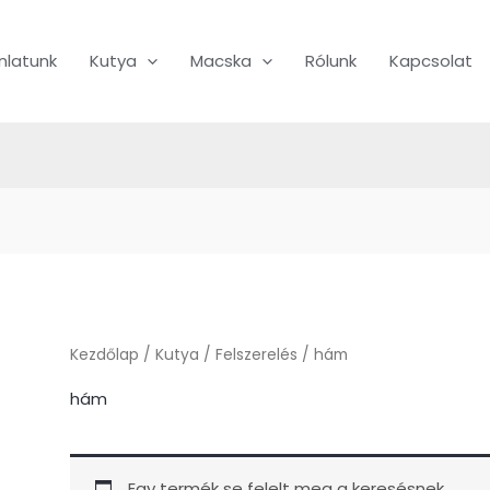
nlatunk
Kutya
Macska
Rólunk
Kapcsolat
Kezdőlap
/
Kutya
/
Felszerelés
/ hám
hám
Egy termék se felelt meg a keresésnek.