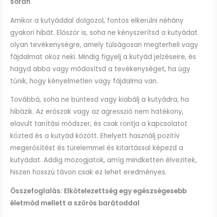
során
Amikor a kutyáddal dolgozol, fontos elkerülni néhány
gyakori hibát. Először is, soha ne kényszerítsd a kutyádat
olyan tevékenységre, amely túlságosan megterheli vagy
fájdalmat okoz neki. Mindig figyelj a kutyád jelzéseire, és
hagyd abba vagy módosítsd a tevékenységet, ha úgy
tűnik, hogy kényelmetlen vagy fájdalma van.
Továbbá, soha ne büntesd vagy kiabálj a kutyádra, ha
hibázik. Az erőszak vagy az agresszió nem hatékony,
elavult tanítási módszer, és csak rontja a kapcsolatot
közted és a kutyád között. Ehelyett használj pozitív
megerősítést és türelemmel és kitartással képezd a
kutyádat. Addig mozogjatok, amíg mindketten élvezitek,
hiszen hosszú távon csak ez lehet eredményes.
Összefoglalás: Elkötelezettség egy egészségesebb
életmód mellett a szőrös barátoddal