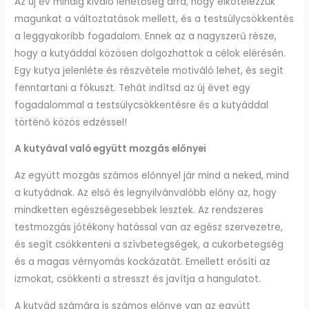
Az új év mindig kiváló lehetőség arra, hogy elkötelezzük
magunkat a változtatások mellett, és a testsúlycsökkentés
a leggyakoribb fogadalom. Ennek az a nagyszerű része,
hogy a kutyáddal közösen dolgozhattok a célok elérésén.
Egy kutya jelenléte és részvétele motiváló lehet, és segít
fenntartani a fókuszt. Tehát indítsd az új évet egy
fogadalommal a testsúlycsökkentésre és a kutyáddal
történő közös edzéssel!
A kutyával való együtt mozgás előnyei
Az együtt mozgás számos előnnyel jár mind a neked, mind
a kutyádnak. Az első és legnyilvánvalóbb előny az, hogy
mindketten egészségesebbek lesztek. Az rendszeres
testmozgás jótékony hatással van az egész szervezetre,
és segít csökkenteni a szívbetegségek, a cukorbetegség
és a magas vérnyomás kockázatát. Emellett erősíti az
izmokat, csökkenti a stresszt és javítja a hangulatot.
A kutyád számára is számos előnye van az együtt