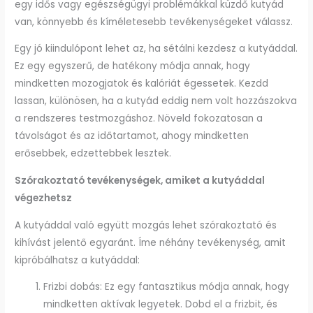
egy idős vagy egészségügyi problémákkal küzdő kutyád
van, könnyebb és kíméletesebb tevékenységeket válassz.
Egy jó kiindulópont lehet az, ha sétálni kezdesz a kutyáddal.
Ez egy egyszerű, de hatékony módja annak, hogy
mindketten mozogjatok és kalóriát égessetek. Kezdd
lassan, különösen, ha a kutyád eddig nem volt hozzászokva
a rendszeres testmozgáshoz. Növeld fokozatosan a
távolságot és az időtartamot, ahogy mindketten
erősebbek, edzettebbek lesztek.
Szórakoztató tevékenységek, amiket a kutyáddal
végezhetsz
A kutyáddal való együtt mozgás lehet szórakoztató és
kihívást jelentő egyaránt. Íme néhány tevékenység, amit
kipróbálhatsz a kutyáddal:
Frizbi dobás: Ez egy fantasztikus módja annak, hogy
mindketten aktívak legyetek. Dobd el a frizbit, és