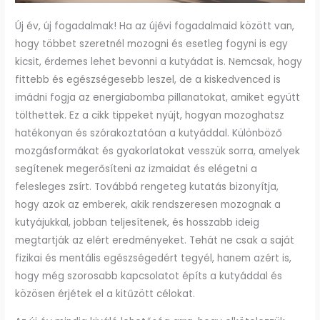
Új év, új fogadalmak! Ha az újévi fogadalmaid között van,
hogy többet szeretnél mozogni és esetleg fogyni is egy
kicsit, érdemes lehet bevonni a kutyádat is. Nemcsak, hogy
fittebb és egészségesebb leszel, de a kiskedvenced is
imádni fogja az energiabomba pillanatokat, amiket együtt
tölthettek. Ez a cikk tippeket nyújt, hogyan mozoghatsz
hatékonyan és szórakoztatóan a kutyáddal. Különböző
mozgásformákat és gyakorlatokat vesszük sorra, amelyek
segítenek megerősíteni az izmaidat és elégetni a
felesleges zsírt. Továbbá rengeteg kutatás bizonyítja,
hogy azok az emberek, akik rendszeresen mozognak a
kutyájukkal, jobban teljesítenek, és hosszabb ideig
megtartják az elért eredményeket. Tehát ne csak a saját
fizikai és mentális egészségedért tegyél, hanem azért is,
hogy még szorosabb kapcsolatot építs a kutyáddal és
közösen érjétek el a kitűzött célokat.