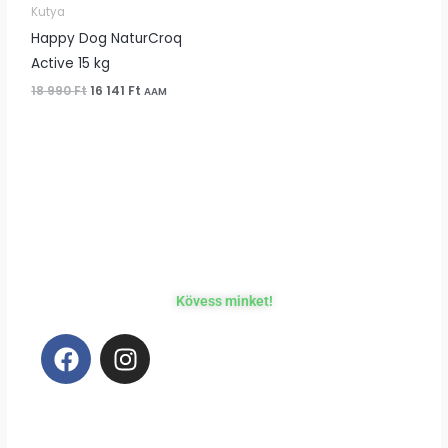
Kutya
Happy Dog NaturCroq
Active 15 kg
18 990
Ft
16 141
Ft
AAM
Kövess minket!
F
I
a
n
c
s
e
t
b
a