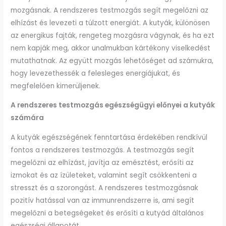
mozgásnak. A rendszeres testmozgás segít megelőzni az
elhízást és levezeti a túlzott energiát. A kutyák, különösen
az energikus fajták, rengeteg mozgásra vágynak, és ha ezt
nem kapják meg, akkor unalmukban kártékony viselkedést
mutathatnak. Az együtt mozgás lehetőséget ad számukra,
hogy levezethessék a felesleges energiájukat, és
megfelelően kimerüljenek.
A rendszeres testmozgás egészségügyi előnyei a kutyák
számára
A kutyák egészségének fenntartása érdekében rendkívül
fontos a rendszeres testmozgás. A testmozgás segít
megelőzni az elhízást, javítja az emésztést, erősíti az
izmokat és az ízületeket, valamint segít csökkenteni a
stresszt és a szorongást. A rendszeres testmozgásnak
pozitív hatással van az immunrendszerre is, ami segít
megelőzni a betegségeket és erősíti a kutyád általános
egészségi állapotát.