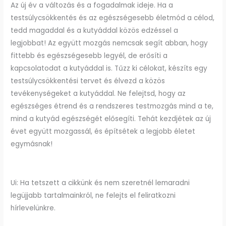
Az új év a változás és a fogadalmak ideje. Ha a
testsúlycsökkentés és az egészségesebb életmód a célod,
tedd magaddal és a kutyáddal közös edzéssel a
legjobbat! Az együtt mozgás nemcsak segít abban, hogy
fittebb és egészségesebb legyél, de erősíti a
kapcsolatodat a kutyáddal is. Tűzz ki célokat, készíts egy
testsúlycsökkentési tervet és élvezd a közös
tevékenységeket a kutyáddal. Ne felejtsd, hogy az
egészséges étrend és a rendszeres testmozgás mind a te,
mind a kutyád egészségét elősegíti. Tehát kezdjétek az új
évet együtt mozgassál, és építsétek a legjobb életet
egymásnak!
Ui: Ha tetszett a cikkünk és nem szeretnél lemaradni
legüjjabb tartalmainkról, ne felejts el feliratkozni
hírlevelünkre.