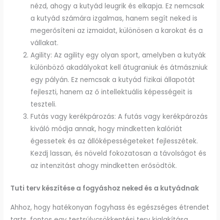
nézd, ahogy a kutyád leugrik és elkapja. Ez nemcsak
a kutyád számára izgalmas, hanem segít neked is
megerősíteni az izmaidat, különösen a karokat és a
vállakat.
Agility: Az agility egy olyan sport, amelyben a kutyák
különböző akadályokat kell átugraniuk és átmászniuk
egy pályán. Ez nemcsak a kutyád fizikai állapotát
fejleszti, hanem az ő intellektuális képességeit is
teszteli.
Futás vagy kerékpározás: A futás vagy kerékpározás
kiváló módja annak, hogy mindketten kalóriát
égessetek és az állóképességeteket fejlesszétek.
Kezdj lassan, és növeld fokozatosan a távolságot és
az intenzitást ahogy mindketten erősödtök.
Tuti terv készítése a fogyáshoz neked és a kutyádnak
Ahhoz, hogy hatékonyan fogyhass és egészséges étrendet
tarts, fontos egy testsúlycsökkentési terv kialakítása.