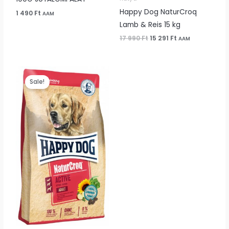
Happy Dog NaturCroq
1 490
Ft
AAM
Lamb & Reis 15 kg
17 990
Ft
15 291
Ft
AAM
Original
Current
price
price
Sale!
was:
is:
18
16
990 Ft.
141 Ft.