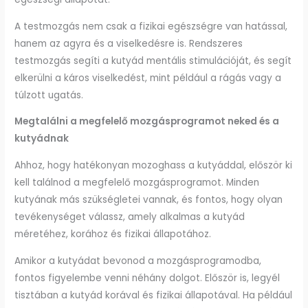
A testmozgás nem csak a fizikai egészségre van hatással,
hanem az agyra és a viselkedésre is. Rendszeres
testmozgás segíti a kutyád mentális stimulációját, és segít
elkerülni a káros viselkedést, mint például a rágás vagy a
túlzott ugatás.
Megtalálni a megfelelő mozgásprogramot neked és a
kutyádnak
Ahhoz, hogy hatékonyan mozoghass a kutyáddal, először ki
kell találnod a megfelelő mozgásprogramot. Minden
kutyának más szükségletei vannak, és fontos, hogy olyan
tevékenységet válassz, amely alkalmas a kutyád
méretéhez, korához és fizikai állapotához.
Amikor a kutyádat bevonod a mozgásprogramodba,
fontos figyelembe venni néhány dolgot. Először is, legyél
tisztában a kutyád korával és fizikai állapotával. Ha például