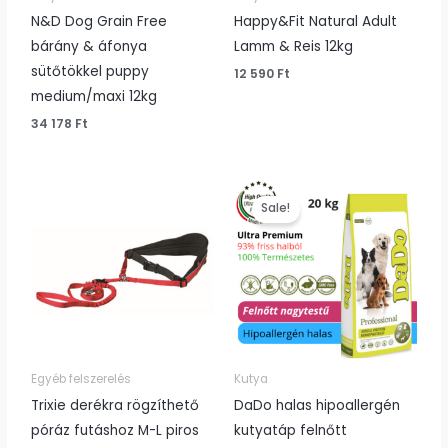
N&D Dog Grain Free
Happy&Fit Natural Adult
bárány & áfonya
Lamm & Reis 12kg
sütőtökkel puppy
12 590
Ft
medium/maxi 12kg
34 178
Ft
Original
Current
price
price
Sale!
was:
is:
38
37
990 Ft.
990 Ft.
Egyéb felszerelés
Kutya
Trixie derékra rögzíthető
DaDo halas hipoallergén
póráz futáshoz M-L piros
kutyatáp felnőtt