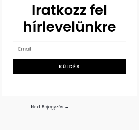
Iratkozz fel
o
g
o
r
k
hírlevelünkre
a
m
E
m
a
KÜLDÉS
i
l
Next Bejegyzés
→